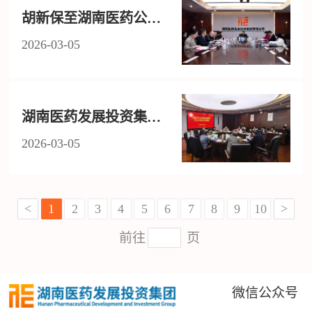
胡新保至湖南医药公司
调研
2026-03-05
湖南医药发展投资集团
党委部署开展树立和践
2026-03-05
行正确政绩观学习教育
<
>
1
2
3
4
5
6
7
8
9
10
前往
页
微信公众号