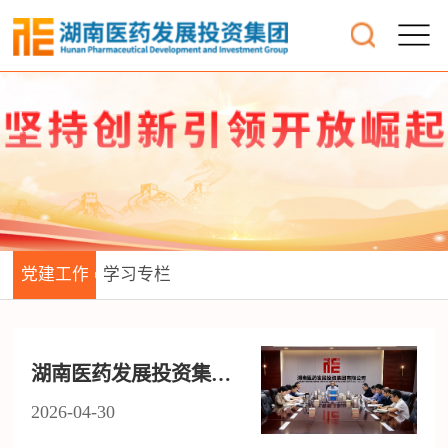
党建工作
学习专栏
湖南医药发展投资集团
党委理论学习中心组开
2026-04-30
展2026年第四次集体