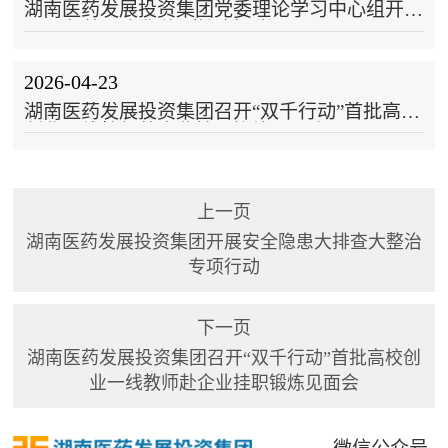
湖南医药发展投资集团党委理论学习中心组开展
2026年第四次集体（扩大）学习
2026-04-23
湖南医药发展投资集团召开“双千行动”首批高校
创业一线教师赴企业挂职锻炼见面会
上一页
湖南医药发展投资集团开展安全隐患大排查大整治
专项行动
下一页
湖南医药发展投资集团召开“双千行动”首批高校创
业一线教师赴企业挂职锻炼见面会