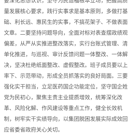
要深化思想认识，坚守为民造福根本立场，把握高质
量发展核心要求，践行实事求是基本原则，多做打基
础、利长远、惠民生的实事，不搞花架子、不做表面
文章。二要坚持问题导向，全面对标对表查摆政绩观
偏差，从严从实推进整改落实，实行台账式管理、清
单化推进，与巡视、审计反馈问题一体整改、一体解
决，坚决杜绝纸面整改、虚假整改。班子成员要以上
率下、示范带动，形成全员抓落实的良好局面。三要
强化实干担当，立足医药国企功能定位，坚守国企姓
党为民初心，聚焦主责主业提质增效，统筹深化改
革、风险化解、作风建设等重点工作，健全长效机
制，树牢实干实绩导向，以集团脱困发展实际成效回
应省委省政府关心关切。