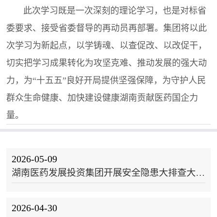
此次学习既是一次深刻的理论学习，也是对标省
委要求、接受省委督导的再动员再部署。集团将以此
次学习为新起点，以学铸魂、以查促改、以改促干，
切实把学习成果转化为攻坚克难、推动发展的强大动
力，为“十五五”良好开局提供坚强保障，为守护人民
群众生命健康、加快建设健康湖南贡献医药国企力
量。
2026-05-09
湖南医药发展投资集团开展安全隐患大排查大整
治专项行动
2026-04-30