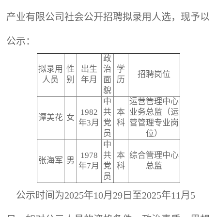
产业有限公司社会公开招聘拟录用人选，现予以
公示：
政
拟录用
性
出生
治
学
招聘岗位
人员
别
年月
面
历
貌
中
运营管理中心
1982
共
本
业务总监（运
谭美花
女
年3月
党
科
营管理专业岗
员
位）
中
1978
共
本
综合管理中心
张海军
男
年7月
党
科
总监
员
公示时间为2025年10月29日至2025年11月5