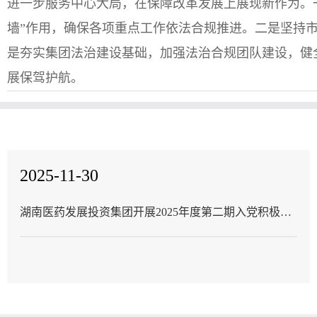
进一步服务中心大局，在保障改革发展上展现新作为。
墙”作用，确保各项重点工作依法合规推进。二是坚持
是夯实集团法治建设基础，加强法治合规团队建设，健
展保驾护航。
2025-11-30
湖南医药发展投资集团开展2025年度第二期入党积极分
子培训班