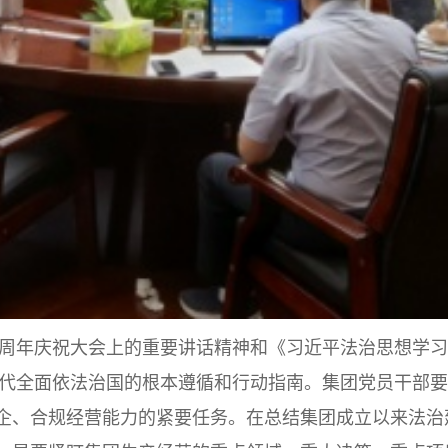
周年庆祝大会上的重要讲话精神和《习近平法治思想学习
全面依法治国的根本遵循和行动指南。集团党员干部要
企、合规经营能力的紧要任务。在总结集团成立以来法治