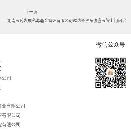
下一页
 ——湖南医药发展私募基金管理有限公司邀请长沙东协盛医院上门问诊
微信公众号
司
司
限公司
司
置业有限公司
理有限公司
院有限公司